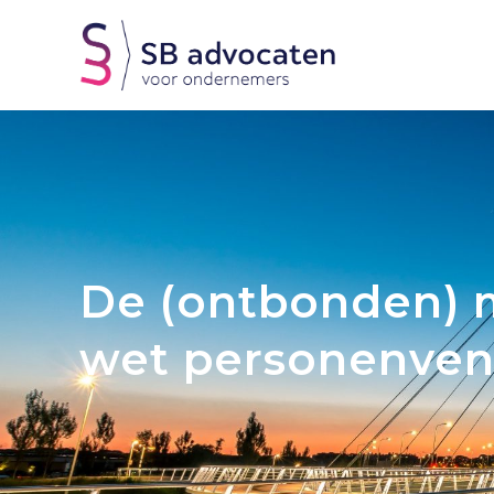
De (ontbonden) m
wet personenve