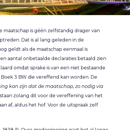
de maatschap is géén zelfstandig drager van
ptreden. Dat is al lang geleden in de
nog geldt als de maatschap eenmaal is
 aantal onbetaalde declaraties betaald zien
rklaard omdat sprake is van een niet bestaande
n Boek 3 BW die vereffend kan worden. De
ing kan zijn dat de maatschap, zo nodig via
staan zolang dit voor de vereffening van het
n af, aldus het hof. Voor de uitspraak zelf
1838 (!). Over modernisering gaat het al lange