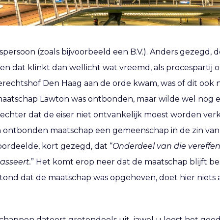
persoon (zoals bijvoorbeeld een B.V.). Anders gezegd, 
n dat klinkt dan wellicht wat vreemd, als procespartij o
Gerechtshof Den Haag aan de orde kwam, was of dit ook 
aatschap Lawton was ontbonden, maar wilde wel nog een
de echter dat de eiser niet ontvankelijk moest worden ve
een ontbonden maatschap een gemeenschap in de zin va
 oordeelde, kort gezegd, dat “
Onderdeel van die vereffen
asseert.
” Het komt erop neer dat de maatschap blijft be
stond dat de maatschap was opgeheven, doet hier niets aa
ppen dateert grotendeels uit, jawel u leest het goed, 